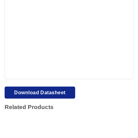
Your browser cannot display PDFs. Please download to
view.
Download PDF
Download Datasheet
Related Products