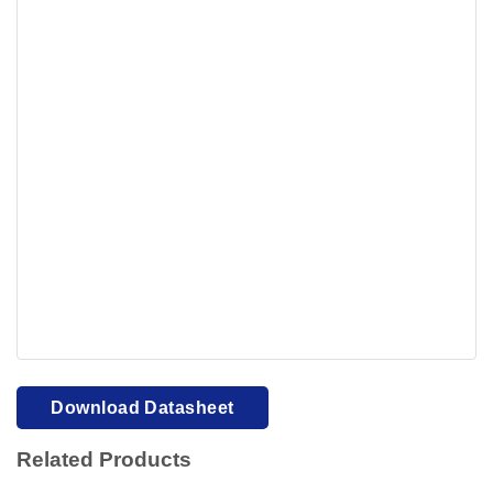
Your browser cannot display PDFs. Please download to
view.
Download PDF
Download Datasheet
Related Products