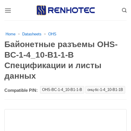
Skip
to
content
Home
Datasheets
OHS
>
>
Байонетные разъемы OHS-
BC-1-4_10-B1-1-B
Спецификации и листы
данных
OHS-BC-1-4_10-B1-1-B
онц-бс-1-4_10-В1-1В
Compatible P/N: